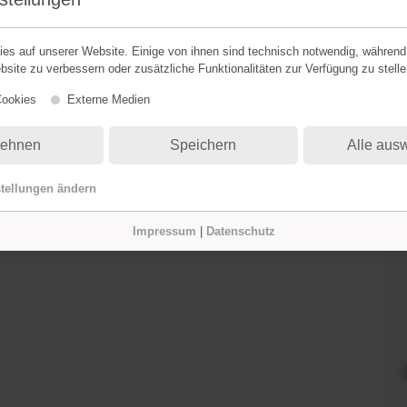
ies auf unserer Website. Einige von ihnen sind technisch notwendig, währen
bsite zu verbessern oder zusätzliche Funktionalitäten zur Verfügung zu stelle
A
Cookies
Externe Medien
lehnen
Speichern
Alle aus
tellungen ändern
Impressum
|
Datenschutz